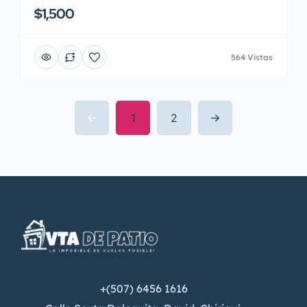
$1,500
564 Vistas
1
2
+(507) 6456 1616