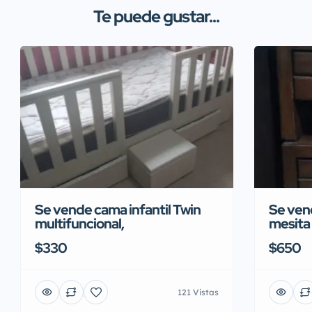
Te puede gustar...
Se vende cama infantil Twin
Se ven
multifuncional,
mesita
$330
$650
121 Vistas