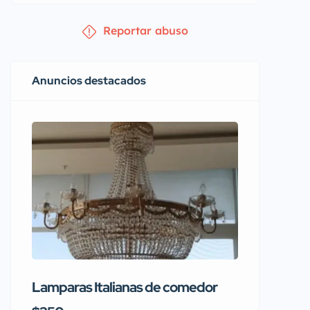
Reportar abuso
Anuncios destacados
Lamparas Italianas de comedor
Se vend
Rainbo