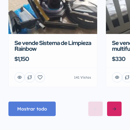
Se vende Sistema de Limpieza
Se vend
Rainbow
multifu
$1,150
$330
141 Vistas
Mostrar todo