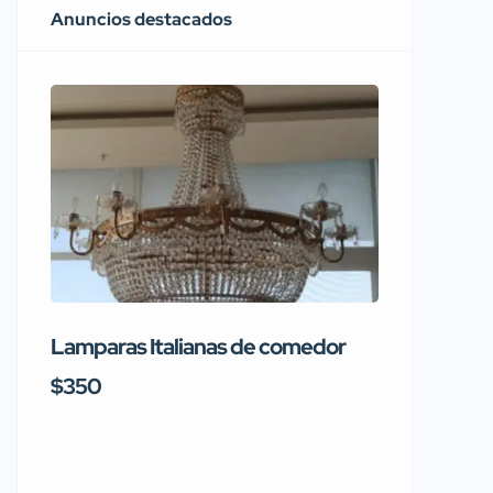
Anuncios destacados
Lamparas Italianas de comedor
Se vend
Rainbo
$350
$1,150