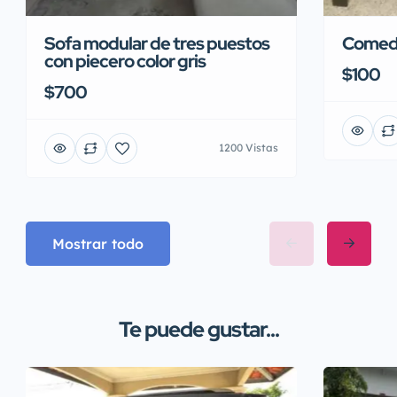
Sofa modular de tres puestos
Comedo
con piecero color gris
$100
$700
1200 Vistas
Mostrar todo
Te puede gustar...