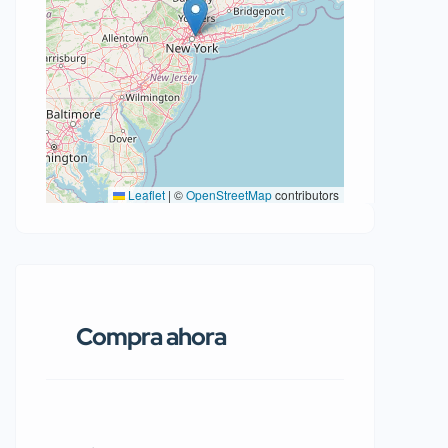
Leaflet
|
©
OpenStreetMap
contributors
Compra ahora