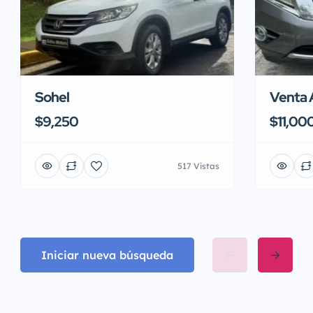
Sohel
Venta 
$9,250
$11,00
517 Vistas
Iniciar nueva búsqueda