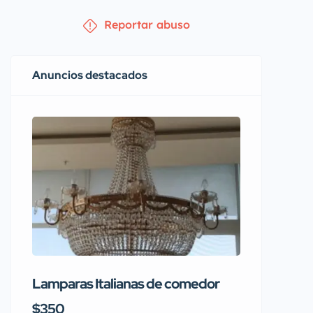
Reportar abuso
Anuncios destacados
Lamparas Italianas de comedor
Se vend
Rainbo
$350