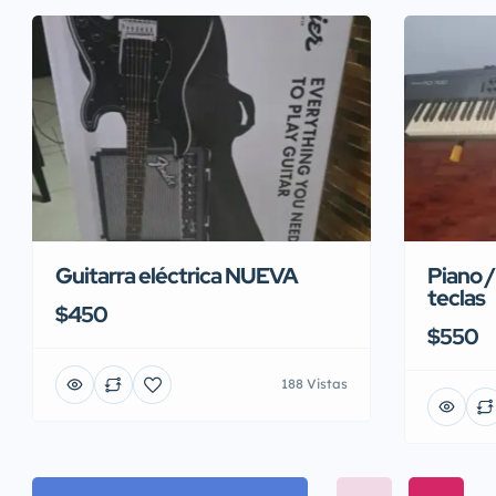
Guitarra eléctrica NUEVA
Piano /
teclas
$450
$550
188 Vistas