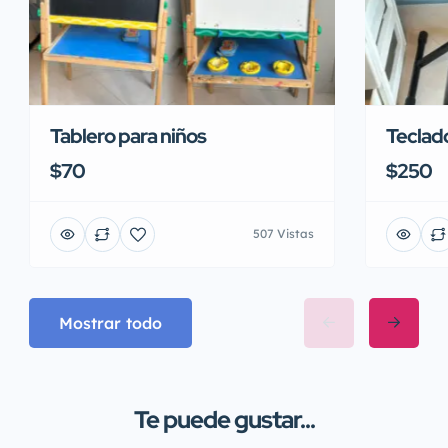
Tablero para niños
Teclad
$70
$250
507 Vistas
Mostrar todo
Te puede gustar...