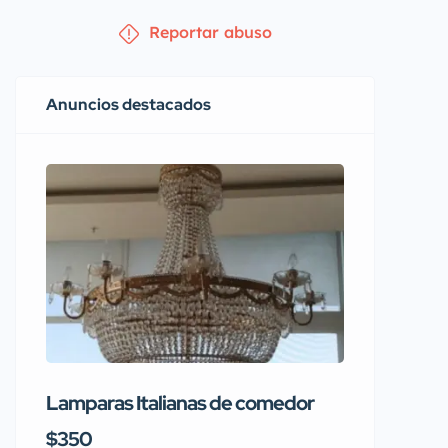
Reportar abuso
Anuncios destacados
Lamparas Italianas de comedor
Se vend
Rainbo
$350