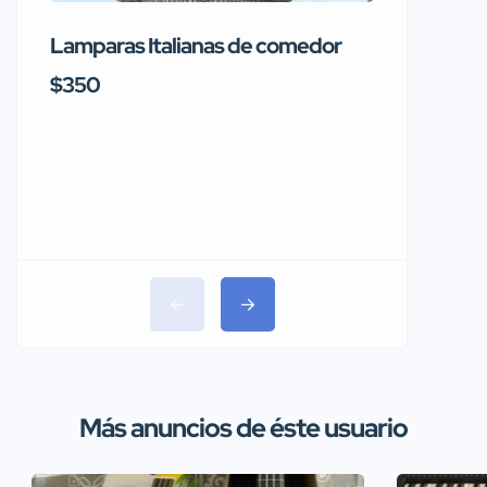
Lamparas Italianas de comedor
Se vend
Rainbo
$350
$1,150
Más anuncios de éste usuario