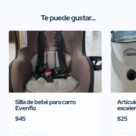
Te puede gustar...
Silla de bebé para carro
Artícul
Evenflo
excele
$45
$25