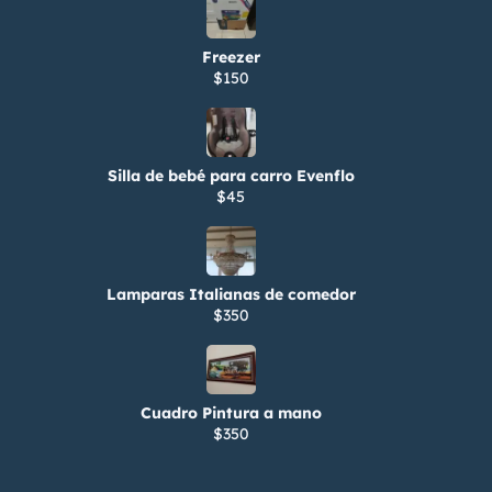
Freezer
$150
Silla de bebé para carro Evenflo
$45
Lamparas Italianas de comedor
$350
Cuadro Pintura a mano
$350