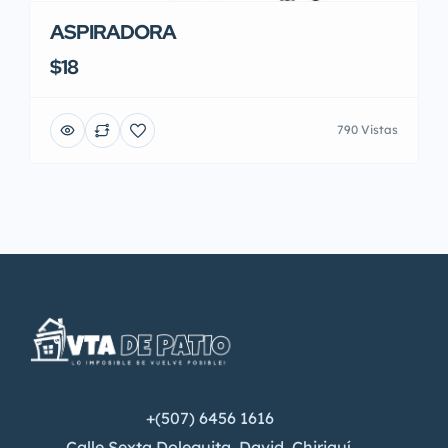
ASPIRADORA
$18
790 Vistas
+(507) 6456 1616
Calle Sexta Doleguita, David, Chiriquí.