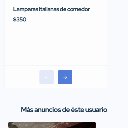
Lamparas Italianas de comedor
Se vend
Rainbo
$350
$1,150
Más anuncios de éste usuario