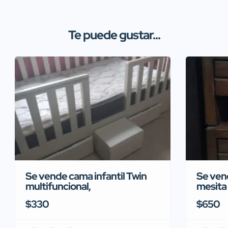
Te puede gustar...
Se vende cama infantil Twin
Se ven
multifuncional,
mesita
$330
$650