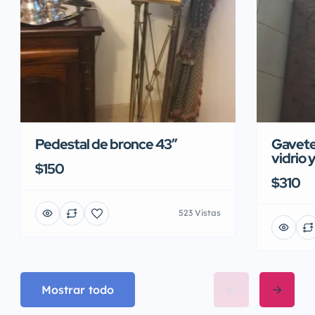
Pedestal de bronce 43″
Gavete
vidrio 
$150
$310
523 Vistas
Mostrar todo