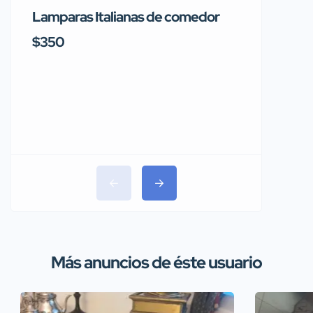
Lamparas Italianas de comedor
Se vend
Rainbo
$350
$1,150
Más anuncios de éste usuario