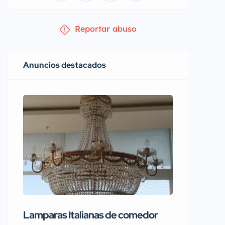
Reportar abuso
Anuncios destacados
Lamparas Italianas de comedor
Se vend