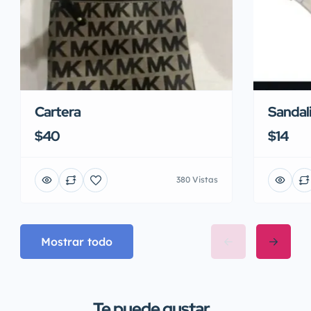
Cartera
Sandali
$40
$14
380 Vistas
Mostrar todo
Te puede gustar...