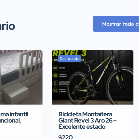
rio
Mostrar todo d
Destacado
ma infantil
Bicicleta Montañera
ncional,
Giant Revel 3 Aro 26 –
Excelente estado
$220