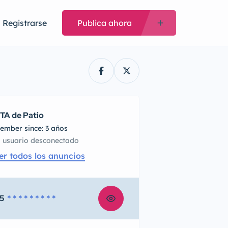
Registrarse
Publica ahora
TA de Patio
ember since: 3 años
usuario desconectado
er todos los anuncios
5
* * * * * * * * *