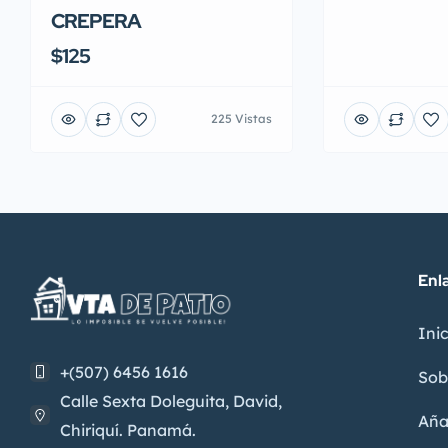
CREPERA
$125
225 Vistas
Enl
Inic
+(507) 6456 1616
Sob
Calle Sexta Doleguita, David,
Aña
Chiriquí. Panamá.