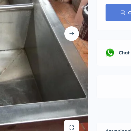
C
Chat