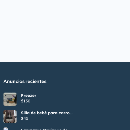
Anuncios recientes
Freezer
$150
Silla de bebé para carro
Evenflo
$45