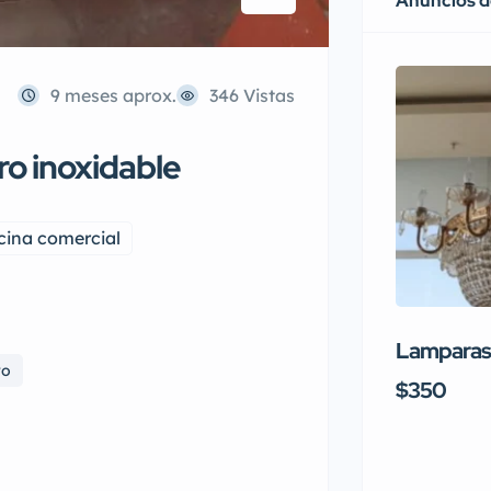
Anuncios 
9 meses aprox.
346 Vistas
ro inoxidable
cina comercial
Lamparas 
ro
$350