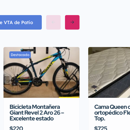
e VTA de Patio
Destacado
Bicicleta Montañera
Cama Queen c
Giant Revel 2 Aro 26 –
ortopédico Fle
Excelente estado
Top.
$220
$725