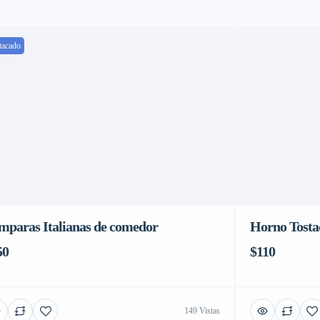
tacado
mparas Italianas de comedor
Horno Tosta
50
$110
149 Vistas