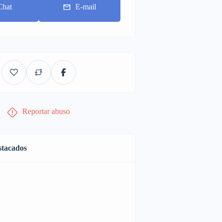
Chat
E-mail
Reportar abuso
stacados