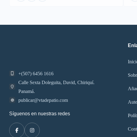
Enl
Inici
+(507) 6456 1616
Sobr
Calle Sexta Doleguita, David, Chiriquí.
Añad
Panamá.
publicar@vtadepatio.com
Aute
Síguenos en nuestras redes
Polí
Cont