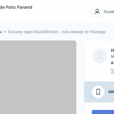
Acced
na
Extractor Jugos Black&Decker – Solo mensaje de Whatsapp
H
M
V
60