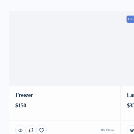
Des
Freezer
La
$150
$3
88 Vistas