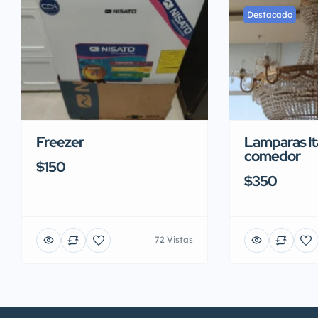
Destacado
Freezer
Lamparas It
comedor
$150
$350
72 Vistas