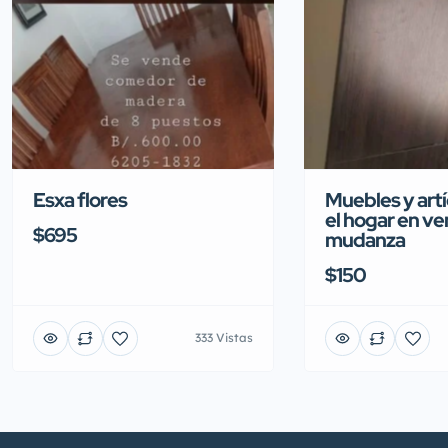
Esxa flores
Muebles y artí
el hogar en ve
$695
mudanza
$150
333 Vistas