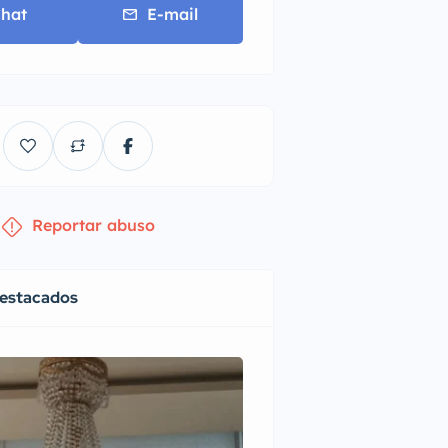
hat
E-mail
Reportar abuso
destacados