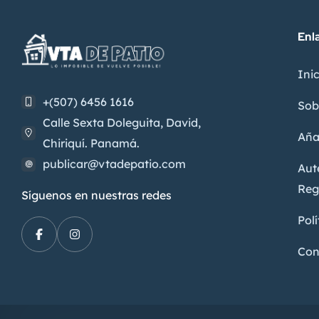
Enl
Inic
+(507) 6456 1616
Sob
Calle Sexta Doleguita, David,
Aña
Chiriquí. Panamá.
publicar@vtadepatio.com
Aut
Reg
Síguenos en nuestras redes
Polí
Con