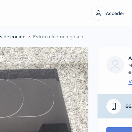
Acceder
os de cocina
Estufa eléctrica gasco
A
M
V
66