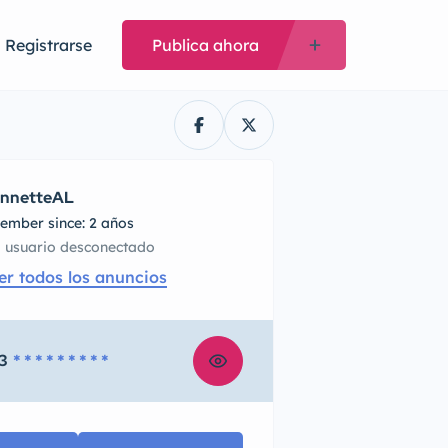
Registrarse
Publica ahora
nnetteAL
ember since: 2 años
usuario desconectado
er todos los anuncios
3
* * * * * * * * *