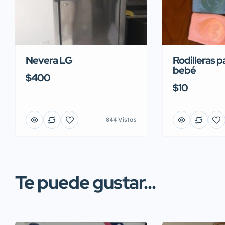
Nevera LG
Rodilleras p
bebé
$400
$10
844 Vistas
Te puede gustar...