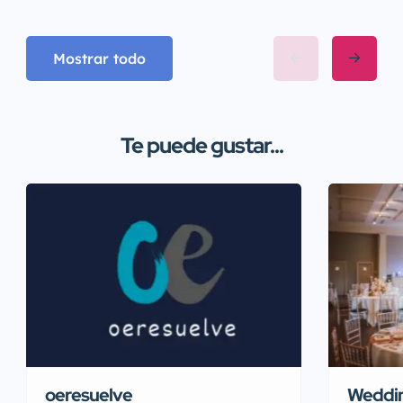
Mostrar todo
Te puede gustar...
Weddin
oeresuelve