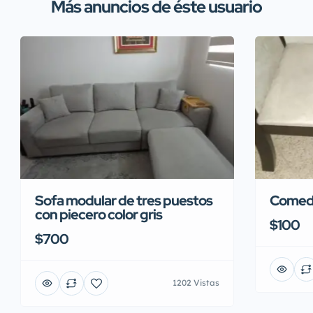
Más anuncios de éste usuario
Sofa modular de tres puestos
Comedo
con piecero color gris
$100
$700
1202 Vistas