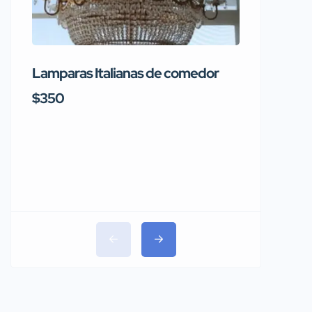
Lamparas Italianas de comedor
Se vend
Rainbo
$350
$1,150