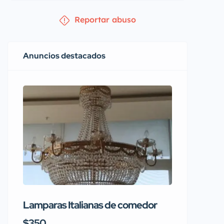
Reportar abuso
Anuncios destacados
Lamparas Italianas de comedor
Se vend
Rainbo
$350