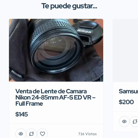
Te puede gustar...
Venta de Lente de Camara
Samsu
Nikon 24-85mm AF-S ED VR –
$200
Full Frame
$145
716 Vistas