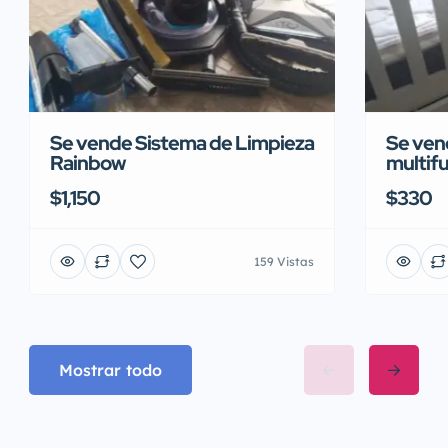
Se vende Sistema de Limpieza
Se vend
Rainbow
multifu
$1,150
$330
159 Vistas
Mostrar todo